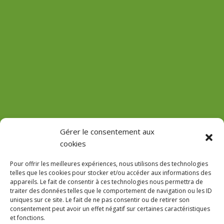
(Château de Vaux)
Gérer le consentement aux
cookies
GPS : 47.184471755485816, 3.618713022912785
Pour offrir les meilleures expériences, nous utilisons des technologies
telles que les cookies pour stocker et/ou accéder aux informations des
appareils. Le fait de consentir à ces technologies nous permettra de
traiter des données telles que le comportement de navigation ou les ID
uniques sur ce site. Le fait de ne pas consentir ou de retirer son
Le Domaine
consentement peut avoir un effet négatif sur certaines caractéristiques
et fonctions.
Accès