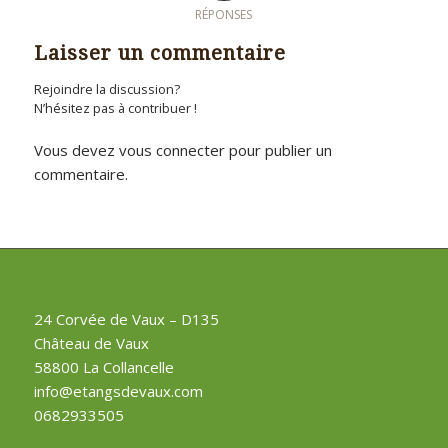
RÉPONSES
Laisser un commentaire
Rejoindre la discussion?
N’hésitez pas à contribuer !
Vous devez
vous connecter
pour publier un
commentaire.
24 Corvée de Vaux – D135
Château de Vaux
58800 La Collancelle
info@etangsdevaux.com
0682933505