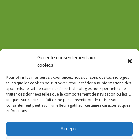
(Château de Vaux)
Gérer le consentement aux
cookies
GPS : 47.184471755485816, 3.618713022912785
Pour offrir les meilleures expériences, nous utilisons des technologies
telles que les cookies pour stocker et/ou accéder aux informations des
appareils. Le fait de consentir à ces technologies nous permettra de
traiter des données telles que le comportement de navigation ou les ID
uniques sur ce site. Le fait de ne pas consentir ou de retirer son
Le Domaine
consentement peut avoir un effet négatif sur certaines caractéristiques
et fonctions.
Accès
Réservations
Accepter
AVIS