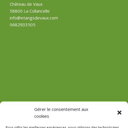
Château de Vaux
58800 La Collancelle
info@etangsdevaux.com
0682933505
(Château de Vaux)
Gérer le consentement aux
cookies
GPS : 47.184471755485816, 3.618713022912785
Pour offrir les meilleures expériences, nous utilisons des technologies