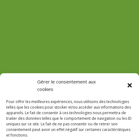
(Château de Vaux)
Gérer le consentement aux
cookies
GPS : 47.184471755485816, 3.618713022912785
Pour offrir les meilleures expériences, nous utilisons des technologies
telles que les cookies pour stocker et/ou accéder aux informations des
appareils. Le fait de consentir à ces technologies nous permettra de
traiter des données telles que le comportement de navigation ou les ID
uniques sur ce site. Le fait de ne pas consentir ou de retirer son
Le Domaine
consentement peut avoir un effet négatif sur certaines caractéristiques
et fonctions.
Accès