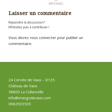
RÉPONSES
Laisser un commentaire
Rejoindre la discussion?
N’hésitez pas à contribuer !
Vous devez
vous connecter
pour publier un
commentaire.
24 Corvée de Vaux – D135
Château de Vaux
58800 La Collancelle
info@etangsdevaux.com
0682933505