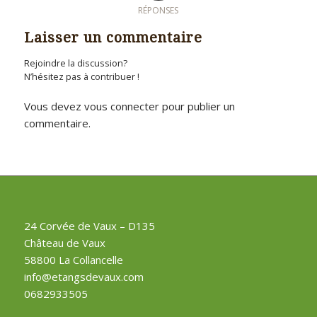
RÉPONSES
Laisser un commentaire
Rejoindre la discussion?
N’hésitez pas à contribuer !
Vous devez
vous connecter
pour publier un
commentaire.
24 Corvée de Vaux – D135
Château de Vaux
58800 La Collancelle
info@etangsdevaux.com
0682933505