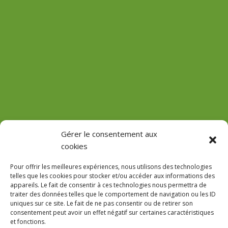
(Château de Vaux)
Gérer le consentement aux
cookies
GPS : 47.184471755485816, 3.618713022912785
Pour offrir les meilleures expériences, nous utilisons des technologies
telles que les cookies pour stocker et/ou accéder aux informations des
appareils. Le fait de consentir à ces technologies nous permettra de
traiter des données telles que le comportement de navigation ou les ID
uniques sur ce site. Le fait de ne pas consentir ou de retirer son
Le Domaine
consentement peut avoir un effet négatif sur certaines caractéristiques
et fonctions.
Accès