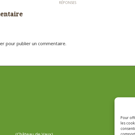
RÉPONSES
entaire
er
pour publier un commentaire.
Pour off
les cook
consenti
(Château de Vaux)
comporte