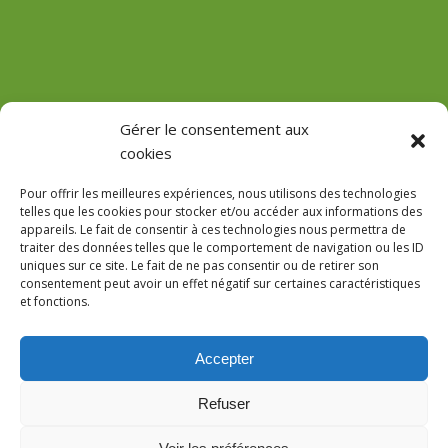
(Château de Vaux)
Gérer le consentement aux
cookies
GPS : 47.184471755485816, 3.618713022912785
Pour offrir les meilleures expériences, nous utilisons des technologies
telles que les cookies pour stocker et/ou accéder aux informations des
appareils. Le fait de consentir à ces technologies nous permettra de
traiter des données telles que le comportement de navigation ou les ID
uniques sur ce site. Le fait de ne pas consentir ou de retirer son
Le Domaine
consentement peut avoir un effet négatif sur certaines caractéristiques
et fonctions.
Accès
Réservations
Accepter
AVIS
Notre site utilise des cookies pour l’interprétation des données
Refuser
statistiques. En poursuivant votre navigation, nous considérerons