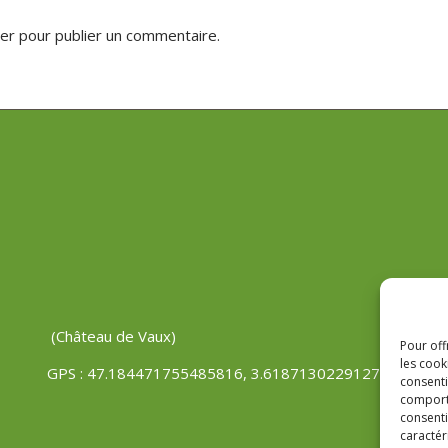
er
pour publier un commentaire.
(Château de Vaux)
Pour off
les cook
GPS : 47.184471755485816, 3.618713022912785
consenti
comporte
consenti
caractér