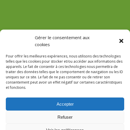
(Château de Vaux)
Gérer le consentement aux
cookies
GPS : 47.184471755485816, 3.618713022912785
Pour offrir les meilleures expériences, nous utilisons des technologies
telles que les cookies pour stocker et/ou accéder aux informations des
appareils. Le fait de consentir à ces technologies nous permettra de
traiter des données telles que le comportement de navigation ou les ID
uniques sur ce site. Le fait de ne pas consentir ou de retirer son
Le Domaine
consentement peut avoir un effet négatif sur certaines caractéristiques
et fonctions.
Accès
Réservations
Accepter
AVIS
Notre site utilise des cookies pour l’interprétation des données
Refuser
statistiques. En poursuivant votre navigation, nous considérerons