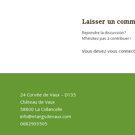
Laisser un comm
Rejoindre la discussion?
N’hésitez pas à contribuer !
Vous devez
vous connect
24 Corvée de Vaux – D135
Château de Vaux
58800 La Collancelle
info@etangsdevaux.com
0682933505