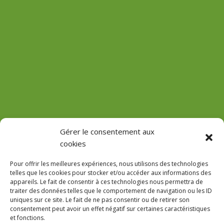
(Château de Vaux)
Gérer le consentement aux
cookies
GPS : 47.184471755485816, 3.618713022912785
Pour offrir les meilleures expériences, nous utilisons des technologies
telles que les cookies pour stocker et/ou accéder aux informations des
appareils. Le fait de consentir à ces technologies nous permettra de
traiter des données telles que le comportement de navigation ou les ID
uniques sur ce site. Le fait de ne pas consentir ou de retirer son
Le Domaine
consentement peut avoir un effet négatif sur certaines caractéristiques
et fonctions.
Accès