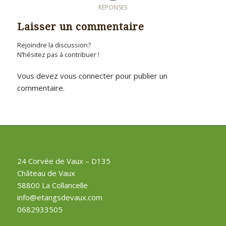
RÉPONSES
Laisser un commentaire
Rejoindre la discussion?
N’hésitez pas à contribuer !
Vous devez
vous connecter
pour publier un
commentaire.
24 Corvée de Vaux – D135
Château de Vaux
58800 La Collancelle
info@etangsdevaux.com
0682933505