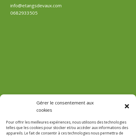
info@etangsdevaux.com
0682933505
(Château de Vaux)
Gérer le consentement aux
cookies
GPS : 47.184471755485816, 3.618713022912785
Pour offrir les meilleures expériences, nous utilisons des technologies
telles que les cookies pour stocker et/ou accéder aux informations des
appareils. Le fait de consentir à ces technologies nous permettra de