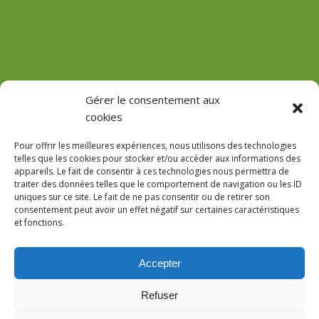
(Château de Vaux)
Gérer le consentement aux
cookies
GPS : 47.184471755485816, 3.618713022912785
Pour offrir les meilleures expériences, nous utilisons des technologies
telles que les cookies pour stocker et/ou accéder aux informations des
appareils. Le fait de consentir à ces technologies nous permettra de
traiter des données telles que le comportement de navigation ou les ID
uniques sur ce site. Le fait de ne pas consentir ou de retirer son
Le Domaine
consentement peut avoir un effet négatif sur certaines caractéristiques
et fonctions.
Accès
Réservations
Accepter
AVIS
Notre site utilise des cookies pour l’interprétation des données
Refuser
statistiques. En poursuivant votre navigation, nous considérerons