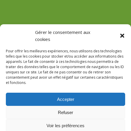
(Château de Vaux)
Gérer le consentement aux
cookies
GPS : 47.184471755485816, 3.618713022912785
Pour offrir les meilleures expériences, nous utilisons des technologies
telles que les cookies pour stocker et/ou accéder aux informations des
appareils. Le fait de consentir à ces technologies nous permettra de
traiter des données telles que le comportement de navigation ou les ID
uniques sur ce site. Le fait de ne pas consentir ou de retirer son
Le Domaine
consentement peut avoir un effet négatif sur certaines caractéristiques
et fonctions.
Accès
Réservations
Accepter
AVIS
Notre site utilise des cookies pour l’interprétation des données
Refuser
statistiques. En poursuivant votre navigation, nous considérerons
Voir les préférences
que vous acceptez l'utilisation des cookies.