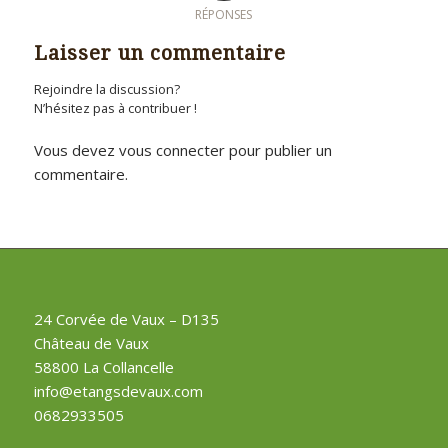
RÉPONSES
Laisser un commentaire
Rejoindre la discussion?
N’hésitez pas à contribuer !
Vous devez
vous connecter
pour publier un
commentaire.
24 Corvée de Vaux – D135
Château de Vaux
58800 La Collancelle
info@etangsdevaux.com
0682933505