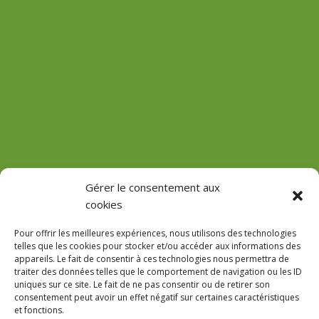
(Château de Vaux)
Gérer le consentement aux
cookies
GPS : 47.184471755485816, 3.618713022912785
Pour offrir les meilleures expériences, nous utilisons des technologies
telles que les cookies pour stocker et/ou accéder aux informations des
appareils. Le fait de consentir à ces technologies nous permettra de
traiter des données telles que le comportement de navigation ou les ID
uniques sur ce site. Le fait de ne pas consentir ou de retirer son
Le Domaine
consentement peut avoir un effet négatif sur certaines caractéristiques
et fonctions.
Accès