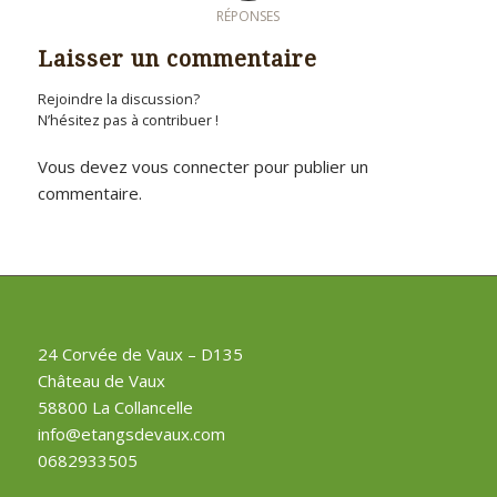
RÉPONSES
Laisser un commentaire
Rejoindre la discussion?
N’hésitez pas à contribuer !
Vous devez
vous connecter
pour publier un
commentaire.
24 Corvée de Vaux – D135
Château de Vaux
58800 La Collancelle
info@etangsdevaux.com
0682933505