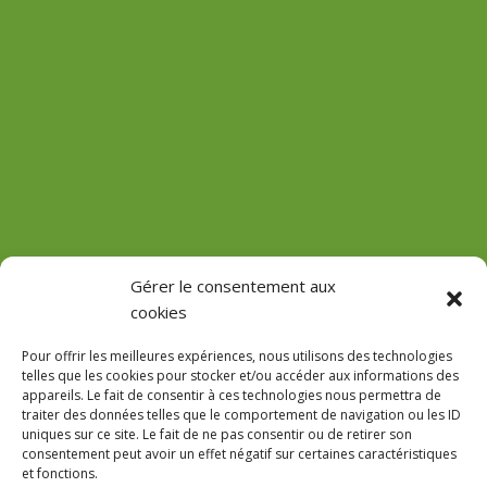
(Château de Vaux)
Gérer le consentement aux
cookies
GPS : 47.184471755485816, 3.618713022912785
Pour offrir les meilleures expériences, nous utilisons des technologies
telles que les cookies pour stocker et/ou accéder aux informations des
appareils. Le fait de consentir à ces technologies nous permettra de
traiter des données telles que le comportement de navigation ou les ID
uniques sur ce site. Le fait de ne pas consentir ou de retirer son
Le Domaine
consentement peut avoir un effet négatif sur certaines caractéristiques
et fonctions.
Accès