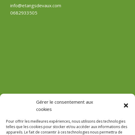
info@etangsdevaux.com
0682933505
(Château de Vaux)
Gérer le consentement aux
cookies
GPS : 47.184471755485816, 3.618713022912785
Pour offrir les meilleures expériences, nous utilisons des technologies
telles que les cookies pour stocker et/ou accéder aux informations des
appareils. Le fait de consentir à ces technologies nous permettra de