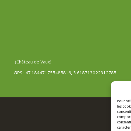
(Château de Vaux)
GPS : 47.184471755485816, 3.618713022912785
Pour off
les cook
consenti
comporte
consenti
caractér