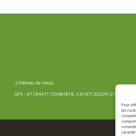
(Château de Vaux)
GPS : 47.184471755485816, 3.618713022912785
Pour off
les cook
consenti
comporte
consenti
caractér